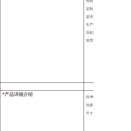
优势：原厂生产
定制：可定制
是否实地生产：实地生产厂
生产地址：南京禄口
后处理：抛光，电镀，喷塑
送货方式：送货上门、物流
*
产品详细介绍
拉伸模具，缩口模具，粉末
拉拔模，冲压成形模，钨钢
尺寸 ，均可按您的要求定做