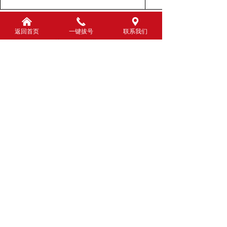
낀
끅
끇
返回首页
一键拔号
联系我们
前一个：
钨钢挤压金属粉模
ꄴ
后一个：
钨钢挤压金属粉模
ꄲ
联系我们
CONTACT
路氏抛光科技（南京）有限公司
联系电话：15295764493
邮箱：HONGZHISHENG2023@163.com
地址：南京市江宁区禄口街道成功社区陈家99号