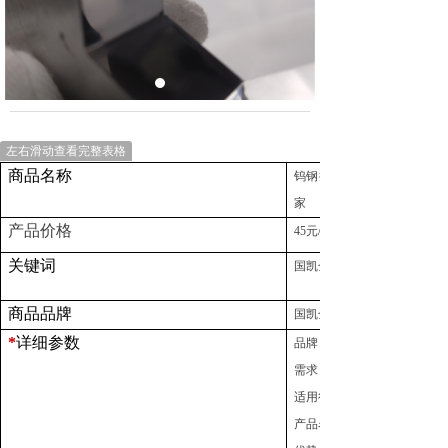
左右滑动查看完整表格
商品名称
钨钢挤压金属粉模
家
产品价格
45元/组
关键词
国凯金属
商品品牌
国凯金属抛光
*
详细参数
品牌：
需求：可租可售
适用行业：军工、航空航天
产品名称：钨钢挤压金属粉