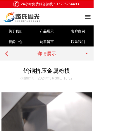
24小时免费服务热线：15295764493
网站首页
끀
关于我们
关于我们
产品展示
客户案例
产品展示
新闻中心
访客留言
联系我们
客户案例
끙
详情展示
넳
新闻中心
钨钢挤压金属粉模
访客留言
创建时间：
2024年3月30日
16:32
联系我们